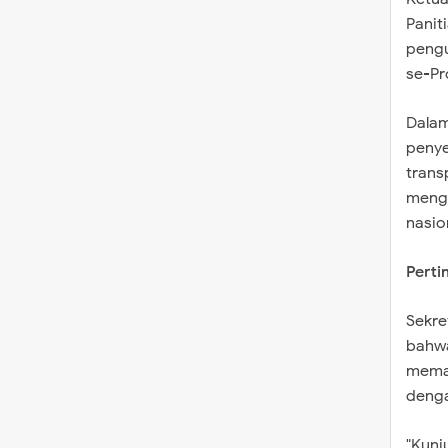
Panit
pengu
se-Pr
​Dala
penye
trans
mengi
nasio
Pert
​Sekr
bahwa
memat
denga
​"Kun