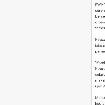
PWI/I
seren
berse
diper
terse
​Ketu
jajar
peman
​"Kam
Koord
selur
maksi
ujar 
​Menu
kegia