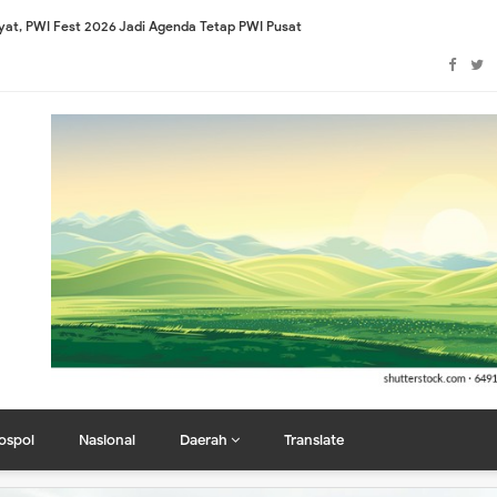
khiri Polemik", Untuk Persatuan Indonesia
I Lomba Fashion Show Busana Adat Nusantara Tingkat Nasional
s Working Class Student Class (WCSC) Nyatakan Sikap Tegas
asi Lima PO
gustus, Bidik Ikuti Seluruh Cabor
camatan Dumai Selatan: Jangan Jadikan Nama Masyarakat sebagai Alat Kepen
lan Cut Nyak Dhien Dumai Tuai Sorotan Warga
ung Perkuat Sistem Verifikasi Jelang Porwanas XV
bel! "YLBH MAPAN Rampungkan Gugatan Class Action", Warga Serahkan Bebera
Terkait Semrawutnya Tiang dan Kabel Fiber Optik, Warga Tuntut Penertiban To
 Kota Dumai, Sugiyarto Resmi Pimpin Organisasi
ospol
Nasional
Daerah
Translate
Dukung Penuh Program Ketahanan Pangan Pemerintah
ootball Dumai Sebagai Bentuk Kemajuan Daerah dan Masyarakat, Diharap Ja