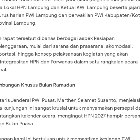
ia Lokal HPN Lampung dan Ketua IKWI Lampung beserta jajar
rus harian PWI Lampung dan perwakilan PWI Kabupaten/Ko
ovinsi Lampung.
m rapat tersebut dibahas berbagai aspek kesiapan
lenggaraan, mulai dari sarana dan prasarana, akomodasi,
portasi, hingga konsep pelaksanaan kegiatan yang akan
ntegrasikan HPN dan Porwanas dalam satu rangkaian acara
nal.
imbangan Khusus Bulan Ramadan
etaris Jenderal PWI Pusat, Marthen Selamet Susanto, menjela
 kunjungan ini sangat krusial untuk menyamakan persepsi d
angkan kalender acara, mengingat HPN 2027 hampir bersa
n Bulan Puasa.
jungan kami ini bertujuan untuk memastikan kesiapan PWI