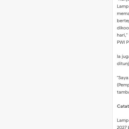
Lampu
memat
berte
dikoo
hari,
PWI P
​Ia j
ditun
​"Say
(Pemp
tamba
Catat
​Lamp
2027 