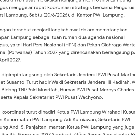
esia (PWI) Pusat melakukan kunjungan ke Provinsi Lampung
igus menggelar rapat koordinasi strategis bersama Pengurus
nsi Lampung, Sabtu (20/6/2026), di Kantor PWI Lampung.
ungan tersebut menjadi langkah awal dalam mematangkan
apan Lampung sebagai tuan rumah dua agenda nasional
igus, yakni Hari Pers Nasional (HPN) dan Pekan Olahraga War
nal (Porwanas) Tahun 2027 yang direncanakan berlangsung 
pril 2027.
t dipimpin langsung oleh Sekretaris Jenderal PWI Pusat Marth
et Susanto. Turut hadir Wakil Sekretaris Jenderal III Kadirah, W
 Bidang TNI/Polri Musrifah, Humas PWI Pusat Mercys Charles
 serta Kepala Sekretariat PWI Pusat Wachyono.
t koordinasi turut dihadiri Ketua PWI Lampung Wirahadi Kus
 Kehormatan PWI Lampung Adi Kurniawan, Sekretaris PWI
ng Andi S. Panjaitan, mantan Ketua PWI Lampung yang juga
 Panitia Porwanas 2027 Supriyadi Alfian,Segan Simanjuntak K