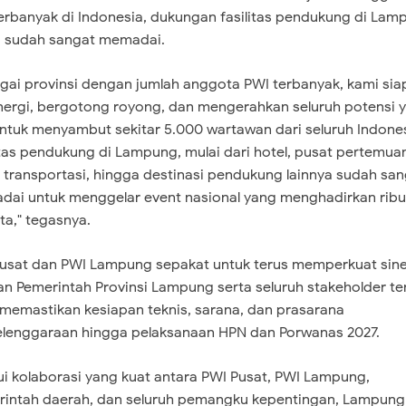
erbanyak di Indonesia, dukungan fasilitas pendukung di Lam
ai sudah sangat memadai.
agai provinsi dengan jumlah anggota PWI terbanyak, kami sia
nergi, bergotong royong, dan mengerahkan seluruh potensi 
ntuk menyambut sekitar 5.000 wartawan dari seluruh Indones
itas pendukung di Lampung, mulai dari hotel, pusat pertemua
 transportasi, hingga destinasi pendukung lainnya sudah sa
ai untuk menggelar event nasional yang menghadirkan rib
ta," tegasnya.
Pusat dan PWI Lampung sepakat untuk terus memperkuat sine
n Pemerintah Provinsi Lampung serta seluruh stakeholder ter
memastikan kesiapan teknis, sarana, dan prasarana
lenggaraan hingga pelaksanaan HPN dan Porwanas 2027.
lui kolaborasi yang kuat antara PWI Pusat, PWI Lampung,
intah daerah, dan seluruh pemangku kepentingan, Lampung