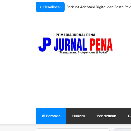
Headlines
"PWI Pusat dan Hotman Paris Sepakat A
"Ukir Prestasi", IKWI Riau Raih Juara 
"Tolak LGBT" di Kota Dumai, Komunita
Penguatan AD/ART, PWI Pusat Sosialis
PWI Riau Mulai Seleksi Atlet Porwanas A
Laskar Hulubalang Melayu Bersatu Ke
Diduga Dibuka Lebih Cepat, Proyek Ja
Cegah Atlet "Siluman", SIWO PWI Lamp
Kota Dumai Bukan Hutan Tiang dan Ka
YLBH MAPAN Siap Ajukan Class Action 
Wali Kota Paisal Lantik Pengurus IKJS
Beranda
Hukrim
Pendidikan
S
Bhayangkari Polsek KSKP Bersinergi 
Pembangunan Gedung GOR & Stadion f