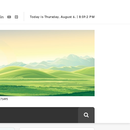
Today is Thursday, August 6. |
8:59:2 PM
tingan Kelompok
pa Bukti
tal
ngan ada Menghalangi Proses Kelancaran Pembangunan