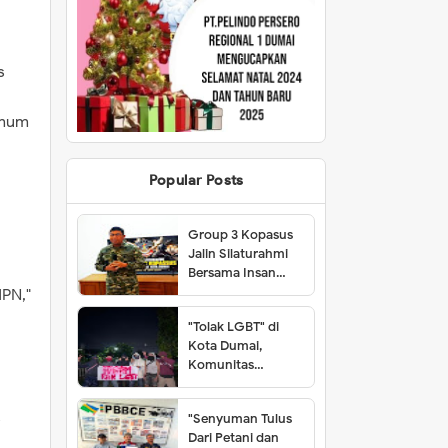
s
Umum
Popular Posts
Group 3 Kopasus
Jalin Silaturahmi
Bersama Insan
Pers Kota Dumai
PN,"
"Tolak LGBT" di
Kota Dumai,
Komunitas
Working Class
Student Class
s
"Senyuman Tulus
(WCSC) Nyatakan
Dari Petani dan
Sikap Tegas