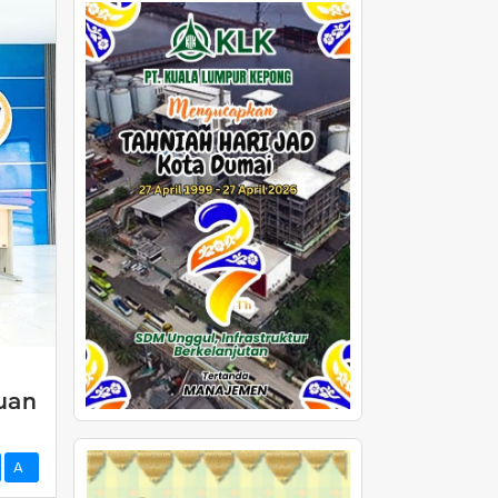
uan
A-