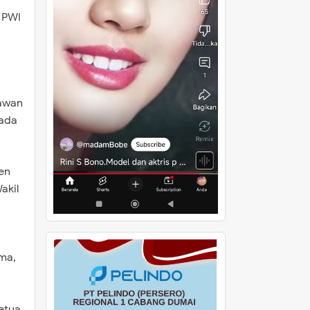
 PWI
tawan
pada
en
akil
uma,
etua