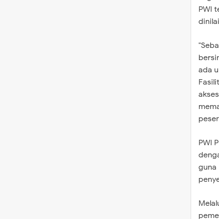
PWI t
dinil
​"Seb
bersi
ada u
Fasil
akses
memad
peser
​PWI 
denga
guna 
penye
​Mela
pemer