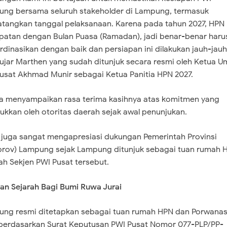
ng bersama seluruh stakeholder di Lampung, termasuk
angkan tanggal pelaksanaan. Karena pada tahun 2027, HPN
patan dengan Bulan Puasa (Ramadan), jadi benar-benar haru
rdinasikan dengan baik dan persiapan ini dilakukan jauh-jauh
" ujar Marthen yang sudah ditunjuk secara resmi oleh Ketua 
usat Akhmad Munir sebagai Ketua Panitia HPN 2027.
uga menyampaikan rasa terima kasihnya atas komitmen yang
jukkan oleh otoritas daerah sejak awal penunjukan.
a juga sangat mengapresiasi dukungan Pemerintah Provinsi
rov) Lampung sejak Lampung ditunjuk sebagai tuan rumah H
h Sekjen PWI Pusat tersebut.
an Sejarah Bagi Bumi Ruwa Jurai
ung resmi ditetapkan sebagai tuan rumah HPN dan Porwana
berdasarkan Surat Keputusan PWI Pusat Nomor 077-PLP/PP-