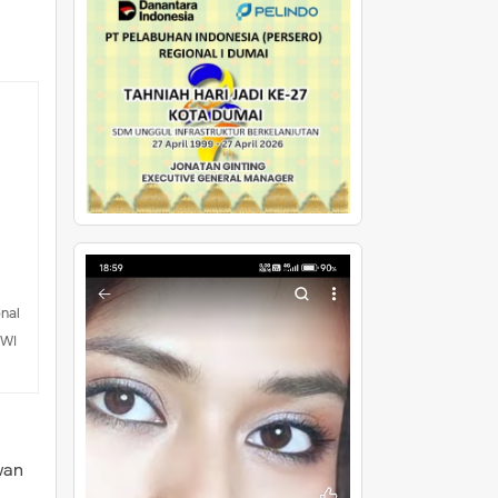
nal
PWI
wan