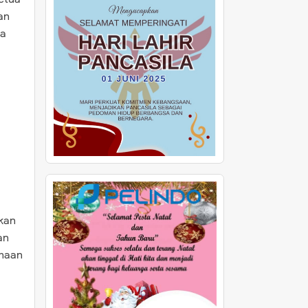
an
ta
skan
an
maan