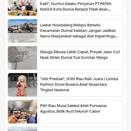
Kaki", Guntur Selaku Pimpinan PT.PATRA
NIAGA Kota Dumai Berjanji Tidak Akan
Meminta Biaya 1 Rupiah pun Sampai Batas
Waktu Belum Bisa ditentukan
Laskar Hulubalang Melayu Bersatu
Kecamatan Dumai Selatan: Jangan Jadikan
Nama Masyarakat sebagai Alat Kepentingan
Kelompok
Diduga Dibuka Lebih Cepat, Proyek Jalan Cut
Nyak Dhien Dumai Tuai Sorotan Warga
"Ukir Prestasi", IKWI Riau Raih Juara I Lomba
Fashion Show Busana Adat Nusantara
Tingkat Nasional
PWI Riau Mulai Seleksi Atlet Porwanas
Agustus, Bidik Ikuti Seluruh Cabor