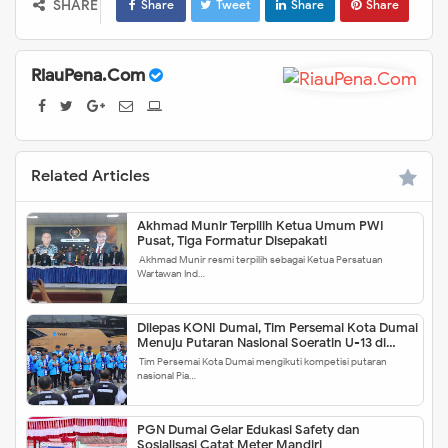
SHARE
Share
Tweet
Share
Share
RiauPena.Com
Related Articles
Akhmad Munir Terpilih Ketua Umum PWI
Pusat, Tiga Formatur Disepakati
Akhmad Munir resmi terpilih sebagai Ketua Persatuan
Wartawan Ind…
Dilepas KONI Dumai, Tim Persemai Kota Dumai
Menuju Putaran Nasional Soeratin U-13 di
Yogyakarta
Tim Persemai Kota Dumai mengikuti kompetisi putaran
nasional Pia…
PGN Dumai Gelar Edukasi Safety dan
Sosialisasi Catat Meter Mandiri