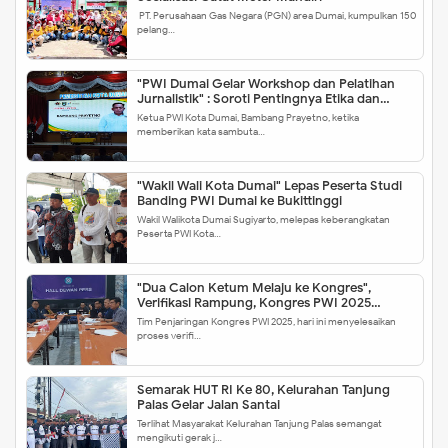
PT. Perusahaan Gas Negara (PGN) area Dumai, kumpulkan 150
pelang…
"PWI Dumai Gelar Workshop dan Pelatihan
Jurnalistik" : Soroti Pentingnya Etika dan
Integritas
Ketua PWI Kota Dumai, Bambang Prayetno, ketika
memberikan kata sambuta…
"Wakil Wali Kota Dumai" Lepas Peserta Studi
Banding PWI Dumai ke Bukittinggi
Wakil Walikota Dumai Sugiyarto, melepas keberangkatan
Peserta PWI Kota…
"Dua Calon Ketum Melaju ke Kongres",
Verifikasi Rampung, Kongres PWI 2025
Disiapkan Jadi Ajang Pemersatu
Tim Penjaringan Kongres PWI 2025, hari ini menyelesaikan
proses verifi…
Semarak HUT RI Ke 80, Kelurahan Tanjung
Palas Gelar Jalan Santai
Terlihat Masyarakat Kelurahan Tanjung Palas semangat
mengikuti gerak j…