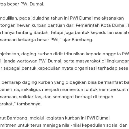
rga besar PWI Dumai.
mdulillah, pada Iduladha tahun ini PWI Dumai melaksanakan
ongan hewan kurban bantuan dari Pemerintah Kota Dumai. I
 hanya tentang ibadah, tetapi juga bentuk kepedulian sosial
samaan keluarga besar PWI,” ujar Bambang.
njelaskan, daging kurban didistribusikan kepada anggota PW
, janda wartawan PWI Dumai, serta masyarakat di lingkunga
ar sebagai bentuk kepedulian nyata organisasi terhadap ses
 berharap daging kurban yang dibagikan bisa bermanfaat b
penerima, sekaligus menjadi momentum untuk memperkuat 
samaan, solidaritas, dan semangat berbagi di tengah
rakat,” tambahnya.
ut Bambang, melalui kegiatan kurban ini PWI Dumai
mitmen untuk terus menjaga nilai-nilai kepedulian sosial dan