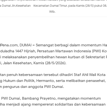
a Dumai Jln.Kesehatan - Kecamatan Dumai Timur, pada Kamis (28/5) pukul 08
Wib.
lPena.com, DUMAI – Semangat berbagi dalam momentum Ha
Iduladha 1447 Hijriah, Persatuan Wartawan Indonesia (PWI) Ko
 melaksanakan penyembelihan hewan kurban di Sekretariat 
, Jalan Kesehatan, Kamis (28/5/2026).
tan penuh kebersamaan tersebut dihadiri Staf Ahli Wali Kota
g Hukum dan Politik, Hermanto, serta melibatkan penasehat,
an pengurus dan anggota PWI Dumai.
a PWI Dumai, Bambang Prayetno, mengatakan momentum
dha menjadi ajang mempererat solidaritas dan kebersamaan