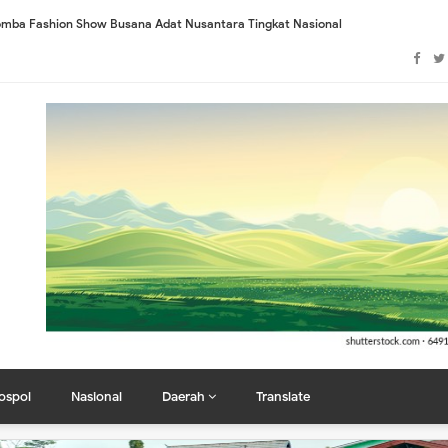
I Lomba Fashion Show Busana Adat Nusantara Tingkat Nasional
s Working Class Student Class (WCSC) Nyatakan Sikap Tegas
asi Lima PO
gustus, Bidik Ikuti Seluruh Cabor
camatan Dumai Selatan: Jangan Jadikan Nama Masyarakat sebagai Alat Kepen
lan Cut Nyak Dhien Dumai Tuai Sorotan Warga
ung Perkuat Sistem Verifikasi Jelang Porwanas XV
bel! "YLBH MAPAN Rampungkan Gugatan Class Action", Warga Serahkan Bebera
Terkait Semrawutnya Tiang dan Kabel Fiber Optik, Warga Tuntut Penertiban To
 Kota Dumai, Sugiyarto Resmi Pimpin Organisasi
Dukung Penuh Program Ketahanan Pangan Pemerintah
ospol
Nasional
Daerah
Translate
ootball Dumai Sebagai Bentuk Kemajuan Daerah dan Masyarakat, Diharap Ja
enjadi Tuan Rumah Hari Pers Nasional 2027