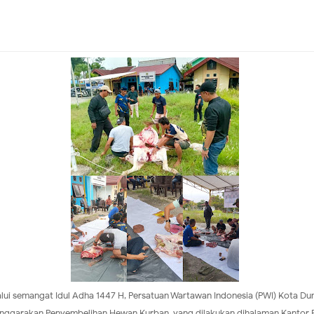
lui semangat Idul Adha 1447 H, Persatuan Wartawan Indonesia (PWI) Kota Du
enggarakan Penyembelihan Hewan Kurban, yang dilakukan dihalaman Kantor 