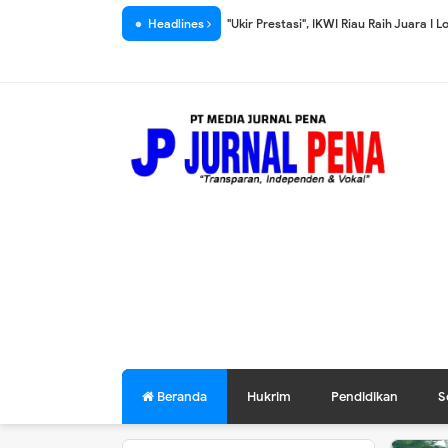
Headlines
"Ukir Prestasi", IKWI Riau Raih Juara 
"Tolak LGBT" di Kota Dumai, Komunita
Penguatan AD/ART, PWI Pusat Sosialis
PWI Riau Mulai Seleksi Atlet Porwanas A
Laskar Hulubalang Melayu Bersatu Ke
Diduga Dibuka Lebih Cepat, Proyek Ja
Cegah Atlet "Siluman", SIWO PWI Lamp
Kota Dumai Bukan Hutan Tiang dan Ka
YLBH MAPAN Siap Ajukan Class Action 
Wali Kota Paisal Lantik Pengurus IKJS
Bhayangkari Polsek KSKP Bersinergi 
Beranda
Hukrim
Pendidikan
S
Pembangunan Gedung GOR & Stadion f
Lampung Ukir Sejarah, Pertama Kali M