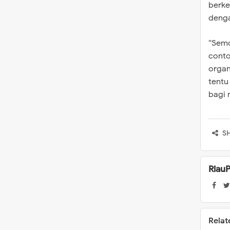
berke
denga
“Semo
conto
organ
tentu
bagi 
S
Riau
Relat