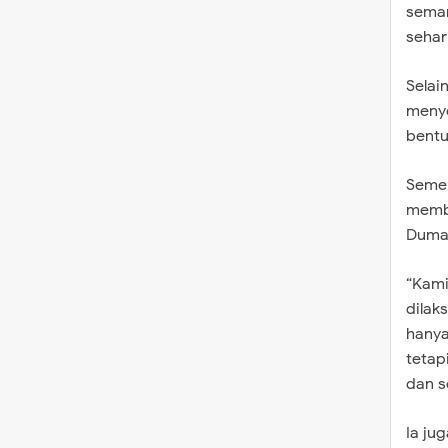
seman
sehar
Selai
menye
bentu
Semen
membe
Dumai
“Kami
dilak
hanya
tetap
dan s
Ia ju