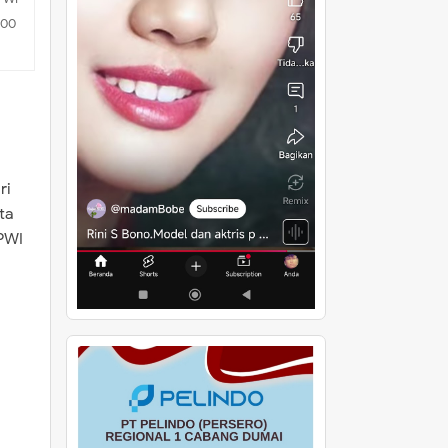
.00
ri
ta
PWI