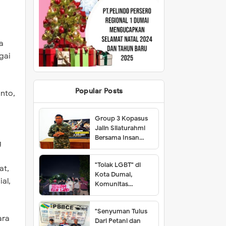
a
gai
Popular Posts
anto,
Group 3 Kopasus
Jalin Silaturahmi
Bersama Insan
g
Pers Kota Dumai
"Tolak LGBT" di
at,
Kota Dumai,
al,
Komunitas
Working Class
Student Class
"Senyuman Tulus
(WCSC) Nyatakan
ara
Dari Petani dan
Sikap Tegas