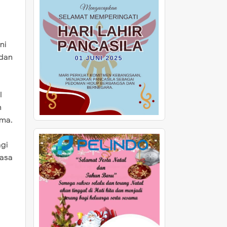
ni
 dan
I
n
ama.
agi
rasa