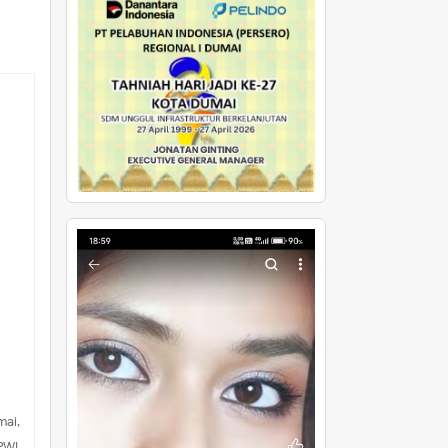
mai,
PWI