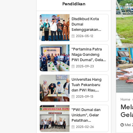
Pendidikan
Group 3 Kopasus Jalin Silaturahmi Be
Disdikbud Kota
PWI Dumai Dukung Pemerintah Wujudka
Dumai
Selenggarakan
Polsek KSKP Berkomitmen Dukung Pen
FLS3N Tingkat
2026-05-12
Kota Dumai
JMSI Riau Anugerahi PIN EMAS Kepad
"Pertamina Patra
Ketua JMSI Provinsi Riau Tetapkan Jad
Niaga Gandeng
PWI Dumai", Gelar
Perkuat Adaptasi Digital dan Pesta Ra
Pelatihan Fotografi
2025-09-23
dan Videografi
"PWI Pusat dan Hotman Paris Sepakat A
bagi Difabel
Universitas Hang
Tuah Pekanbaru
dan PWI Riau,
"Buat Kesepakatan
2025-09-13
Home
MoU"
Mel
"PWI Dumai dan
Gel
Unidum", Gelar
Pelatihan
Mas
Mei 
Jurnalistik untuk
2025-02-26
Mahasiswa