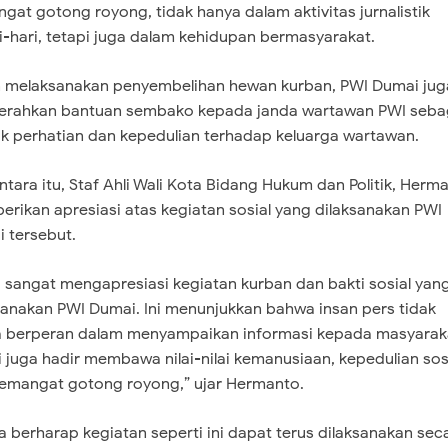
gat gotong royong, tidak hanya dalam aktivitas jurnalistik
i-hari, tetapi juga dalam kehidupan bermasyarakat.
n melaksanakan penyembelihan hewan kurban, PWI Dumai jug
rahkan bantuan sembako kepada janda wartawan PWI seba
k perhatian dan kepedulian terhadap keluarga wartawan.
tara itu, Staf Ahli Wali Kota Bidang Hukum dan Politik, Herm
rikan apresiasi atas kegiatan sosial yang dilaksanakan PWI
 tersebut.
 sangat mengapresiasi kegiatan kurban dan bakti sosial yan
sanakan PWI Dumai. Ini menunjukkan bahwa insan pers tidak
 berperan dalam menyampaikan informasi kepada masyarak
i juga hadir membawa nilai-nilai kemanusiaan, kepedulian sosi
emangat gotong royong,” ujar Hermanto.
ga berharap kegiatan seperti ini dapat terus dilaksanakan sec