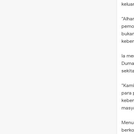
kelua
“Alha
pemot
bukan
keber
Ia me
Dumai
sekit
“Kami
para 
keber
masya
Menur
berko