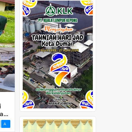
i
agi
A-