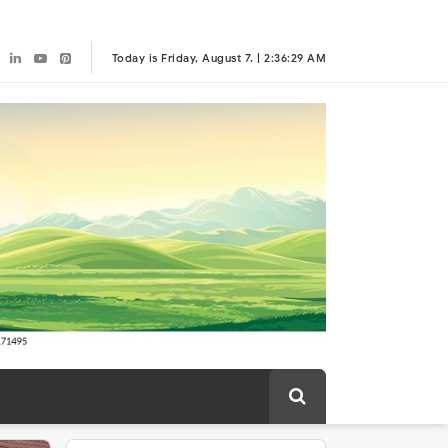
Today is Friday, August 7. |
2:36:29 AM
tingan Kelompok
pa Bukti
tal
ngan ada Menghalangi Proses Kelancaran Pembangunan