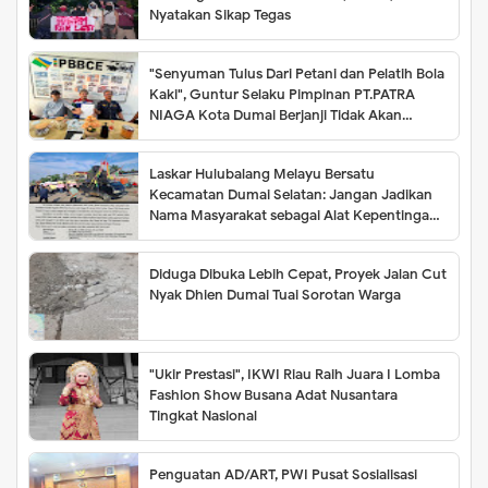
Nyatakan Sikap Tegas
"Senyuman Tulus Dari Petani dan Pelatih Bola
Kaki", Guntur Selaku Pimpinan PT.PATRA
NIAGA Kota Dumai Berjanji Tidak Akan
Meminta Biaya 1 Rupiah pun Sampai Batas
Waktu Belum Bisa ditentukan
Laskar Hulubalang Melayu Bersatu
Kecamatan Dumai Selatan: Jangan Jadikan
Nama Masyarakat sebagai Alat Kepentingan
Kelompok
Diduga Dibuka Lebih Cepat, Proyek Jalan Cut
Nyak Dhien Dumai Tuai Sorotan Warga
"Ukir Prestasi", IKWI Riau Raih Juara I Lomba
Fashion Show Busana Adat Nusantara
Tingkat Nasional
Penguatan AD/ART, PWI Pusat Sosialisasi