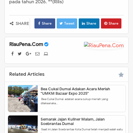
pada tahun 2026. **(Rilis)
SHARE
Share
Tweet
Share
Share
RiauPena.Com
Related Articles
Bea Cukai Dumai Adakan Acara Meriah
"UMKM Bazaar Expo 2025"
Bea Cukai Dumai adakan acara cukup meriah yang
dilaksanaka…
Semarak Jajan Kuliner Malam, Jalan
Soebrantas Dumai
Saat ini Jalan Soebrantas Kota Dumai telah menjadi salah satu