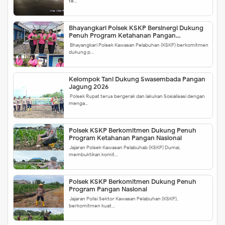
te…
Bhayangkari Polsek KSKP Bersinergi Dukung
Penuh Program Ketahanan Pangan
Pemerintah
Bhayangkari Polsek Kawasan Pelabuhan (KSKP) berkomitmen
dukung p…
Kelompok Tani Dukung Swasembada Pangan
Jagung 2026
Polsek Rupat terus bergerak dan lakukan Sosialisasi dengan
menga…
Polsek KSKP Berkomitmen Dukung Penuh
Program Ketahanan Pangan Nasional
Jajaran Polsek Kawasan Pelabuhab (KSKP) Dumai,
membuktikan komit…
Polsek KSKP Berkomitmen Dukung Penuh
Program Pangan Nasional
Jajaran Polisi Sektor Kawasan Pelabuhan (KSKP),
berkomitmen kuat…