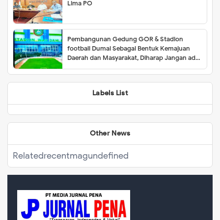
Lima PO
Pembangunan Gedung GOR & Stadion
football Dumai Sebagai Bentuk Kemajuan
Daerah dan Masyarakat, Diharap Jangan ada
Menghalangi Proses Kelancaran
Pembangunan
Labels List
Other News
Related
recentmag
undefined