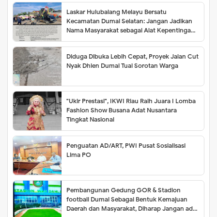
Waktu Belum Bisa ditentukan
Laskar Hulubalang Melayu Bersatu
Kecamatan Dumai Selatan: Jangan Jadikan
Nama Masyarakat sebagai Alat Kepentingan
Kelompok
Diduga Dibuka Lebih Cepat, Proyek Jalan Cut
Nyak Dhien Dumai Tuai Sorotan Warga
"Ukir Prestasi", IKWI Riau Raih Juara I Lomba
Fashion Show Busana Adat Nusantara
Tingkat Nasional
Penguatan AD/ART, PWI Pusat Sosialisasi
Lima PO
Pembangunan Gedung GOR & Stadion
football Dumai Sebagai Bentuk Kemajuan
Daerah dan Masyarakat, Diharap Jangan ada