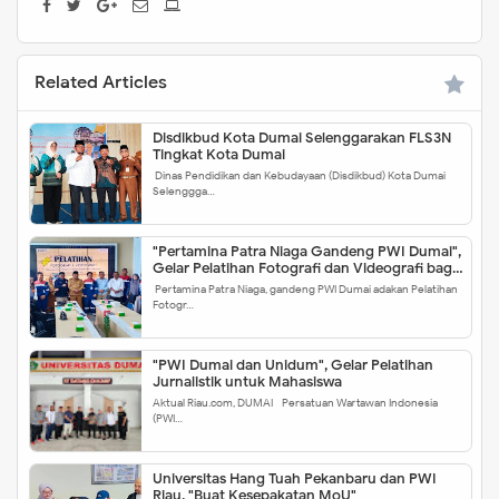
Related Articles
Disdikbud Kota Dumai Selenggarakan FLS3N
Tingkat Kota Dumai
Dinas Pendidikan dan Kebudayaan (Disdikbud) Kota Dumai
Selenggga…
"Pertamina Patra Niaga Gandeng PWI Dumai",
Gelar Pelatihan Fotografi dan Videografi bagi
Difabel
Pertamina Patra Niaga, gandeng PWI Dumai adakan Pelatihan
Fotogr…
"PWI Dumai dan Unidum", Gelar Pelatihan
Jurnalistik untuk Mahasiswa
Aktual Riau.com, DUMAI - Persatuan Wartawan Indonesia
(PWI…
Universitas Hang Tuah Pekanbaru dan PWI
Riau, "Buat Kesepakatan MoU"