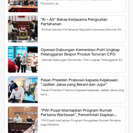
Pena.com, Ja…
"RI - AS" Bahas Kerjasama Penguatan
Pertahanan
Terlihat Menteri Pertahanan Republik Indonesia (Menhan RI) …
Operasi Gabungan Kemenkeu-Polri Ungkap
Pelanggaran Ekspor Produk Turunan CPO
Operasi Gabungan Kemenkeu-Polri ungkap Pelanggaran Ek…
Pesan Presiden Prabowo kepada Kejaksaan:
"Jadilah Jaksa yang Berani dan Jujur"
Pesan Presiden Prabowo Kepada Kejaksaan, jadilah Jaksa yang
bera…
"PWI Pusat Mantapkan Program Rumah
Pertama Wartawan", Pemerintah Siapkan
Skema Ini
PWI Pusat mantapkan Program Pengadaan Rumah Perdana
bagi Wartawa…