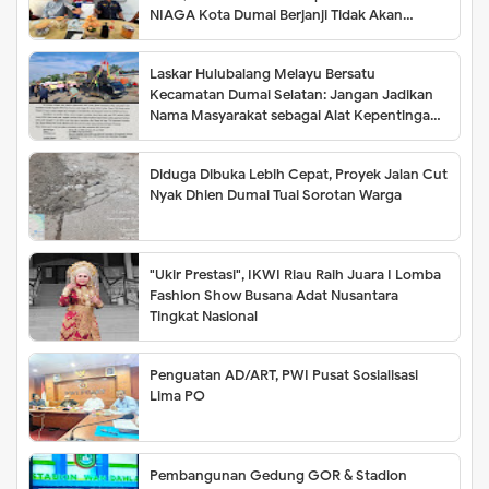
NIAGA Kota Dumai Berjanji Tidak Akan
Meminta Biaya 1 Rupiah pun Sampai Batas
Waktu Belum Bisa ditentukan
Laskar Hulubalang Melayu Bersatu
Kecamatan Dumai Selatan: Jangan Jadikan
Nama Masyarakat sebagai Alat Kepentingan
Kelompok
Diduga Dibuka Lebih Cepat, Proyek Jalan Cut
Nyak Dhien Dumai Tuai Sorotan Warga
"Ukir Prestasi", IKWI Riau Raih Juara I Lomba
Fashion Show Busana Adat Nusantara
Tingkat Nasional
Penguatan AD/ART, PWI Pusat Sosialisasi
Lima PO
Pembangunan Gedung GOR & Stadion