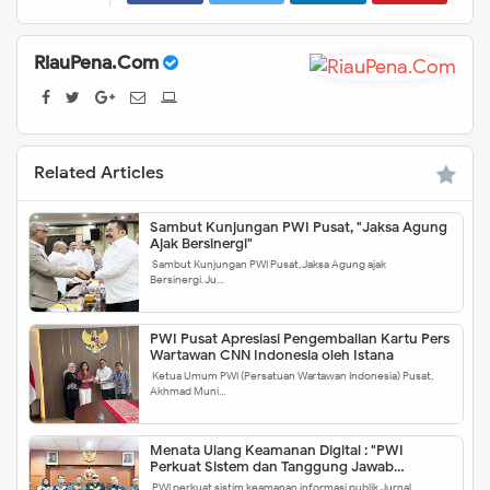
RiauPena.Com
Related Articles
Sambut Kunjungan PWI Pusat, "Jaksa Agung
Ajak Bersinergi"
Sambut Kunjungan PWI Pusat, Jaksa Agung ajak
Bersinergi. Ju…
PWI Pusat Apresiasi Pengembalian Kartu Pers
Wartawan CNN Indonesia oleh Istana
Ketua Umum PWI (Persatuan Wartawan Indonesia) Pusat,
Akhmad Muni…
Menata Ulang Keamanan Digital : "PWI
Perkuat Sistem dan Tanggung Jawab
Informasi Publik"
PWI perkuat sistim keamanan informasi publik.Jurnal